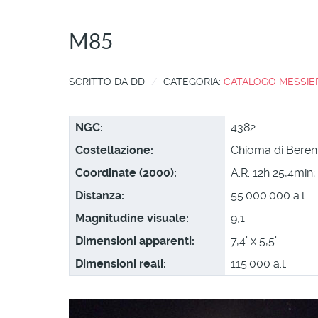
M85
SCRITTO DA
DD
CATEGORIA:
CATALOGO MESSIE
NGC:
4382
Costellazione:
Chioma di Beren
Coordinate (2000):
A.R. 12h 25,4min; 
Distanza:
55.000.000 a.l.
Magnitudine visuale:
9,1
Dimensioni apparenti:
7,4' x 5,5'
Dimensioni reali:
115.000 a.l.