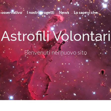
to osservativo
I nostri progetti
News
Lo sapevi che...
strofili Volontar
Benvenuti nel nuovo sito