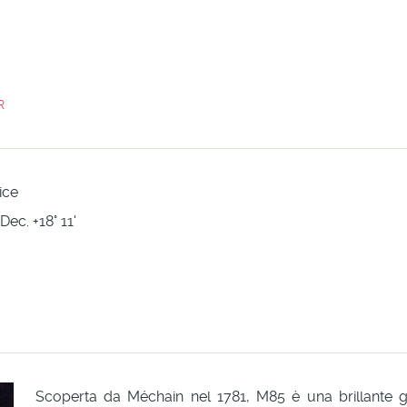
R
ice
Dec. +18° 11'
Scoperta da Méchain nel 1781, M85 è una brillante g