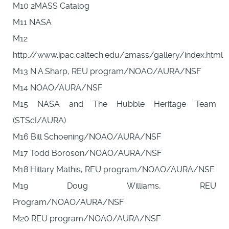
M10 2MASS Catalog
M11 NASA
M12
http://www.ipac.caltech.edu/2mass/gallery/index.html
M13 N.A.Sharp, REU program/NOAO/AURA/NSF
M14 NOAO/AURA/NSF
M15 NASA and The Hubble Heritage Team
(STScI/AURA)
M16 Bill Schoening/NOAO/AURA/NSF
M17 Todd Boroson/NOAO/AURA/NSF
M18 Hillary Mathis, REU program/NOAO/AURA/NSF
M19 Doug Williams, REU
Program/NOAO/AURA/NSF
M20 REU program/NOAO/AURA/NSF