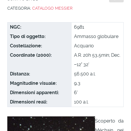
CATEGORIA:
CATALOGO MESSIER
NGC:
6981
Tipo di oggetto:
Ammasso globulare
Costellazione:
Acquario
Coordinate (2000):
A.R. 20h 53,5min; Dec.
−12° 32'
Distanza:
56.500 a.l.
Magnitudine visuale:
9,3
Dimensioni apparenti:
6'
Dimensioni reali:
100 a.l.
Scoperto da
Méchain nel