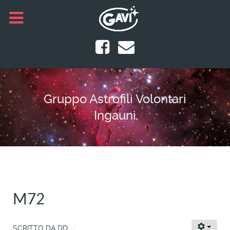
Gruppo Astrofili Volontari
Ingauni
M72
SCRITTO DA
DD