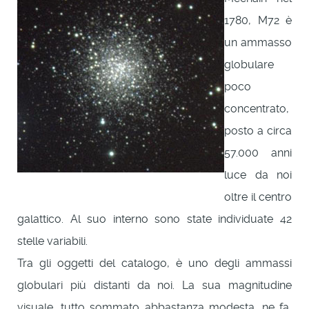
1780, M72 è
un ammasso
globulare
poco
concentrato,
posto a circa
57.000 anni
luce da noi
oltre il centro
galattico. Al suo interno sono state individuate 42
stelle variabili.
Tra gli oggetti del catalogo, è uno degli ammassi
globulari più distanti da noi. La sua magnitudine
visuale, tutto sommato abbastanza modesta, ne fa,