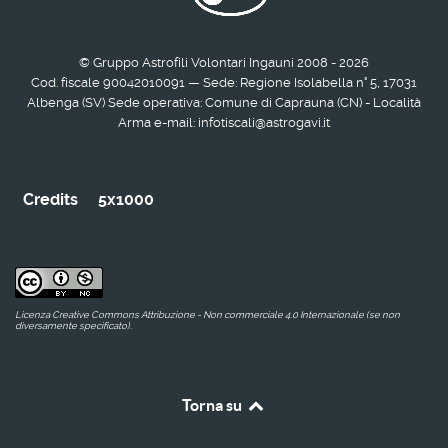
© Gruppo Astrofili Volontari Ingauni 2008 - 2026
Cod. fiscale 90042010091 — Sede: Regione Isolabella n° 5, 17031
Albenga (SV) Sede operativa: Comune di Caprauna (CN) - Località
Arma e-mail: infotiscali@astrogavi.it
Credits
5x1000
Licenza Creative Commons Attribuzione - Non commerciale 4.0 Internazionale (se non
diversamente specificato).
Torna su