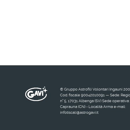
© Gruppo Astrofili Volontari Ingauni 20
Cod. fiscale 90042010091 — Sede: Regio
n° 5, 17031 Albenga (SV) Sede operativ
Caprauna (CN) - Località Arma e-mail:
infotiscali@astrogavi.it