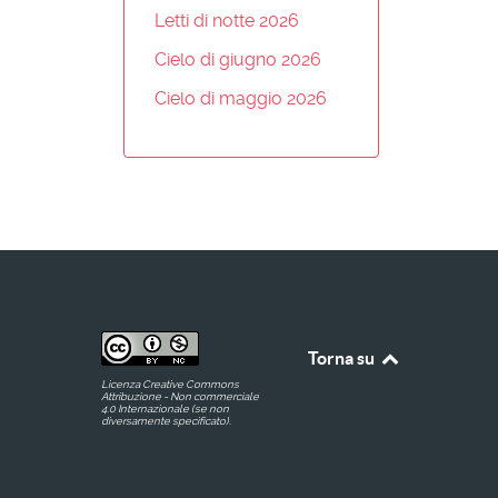
Letti di notte 2026
Cielo di giugno 2026
Cielo di maggio 2026
Torna su
Licenza Creative Commons
Attribuzione - Non commerciale
4.0 Internazionale (se non
diversamente specificato).