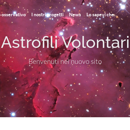
to osservativo
I nostri progetti
News
Lo sapevi che...
strofili Volontar
Benvenuti nel nuovo sito