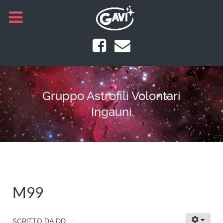
Gruppo Astrofili Volontari
Ingauni
M99
SCRITTO DA
DD