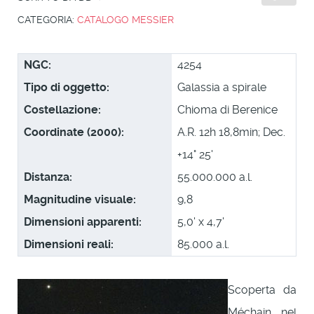
CATEGORIA:
CATALOGO MESSIER
NGC:
4254
Tipo di oggetto:
Galassia a spirale
Costellazione:
Chioma di Berenice
Coordinate (2000):
A.R. 12h 18,8min; Dec.
+14° 25'
Distanza:
55.000.000 a.l.
Magnitudine visuale:
9,8
Dimensioni apparenti:
5,0' x 4,7'
Dimensioni reali:
85.000 a.l.
Scoperta da
Méchain nel