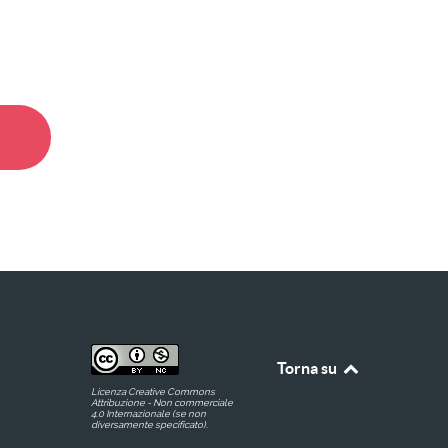
Torna su
Licenza Creative Commons
Attribuzione - Non commerciale
4.0 Internazionale (se non
diversamente specificato).