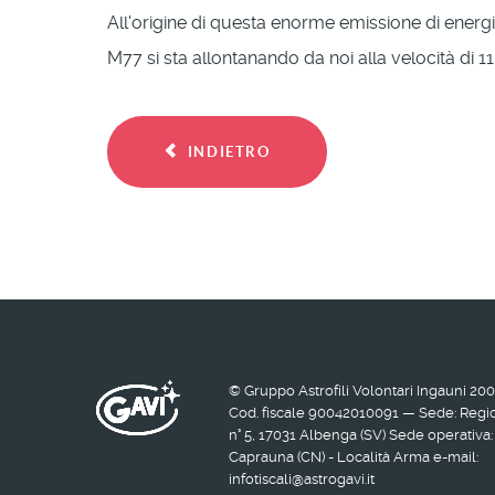
All'origine di questa enorme emissione di ener
M77 si sta allontanando da noi alla velocità di 
INDIETRO
© Gruppo Astrofili Volontari Ingauni 20
Cod. fiscale 90042010091 — Sede: Regio
n° 5, 17031 Albenga (SV) Sede operativ
Caprauna (CN) - Località Arma e-mail:
infotiscali@astrogavi.it