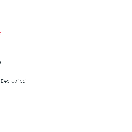
R
e
 Dec. 00° 01'