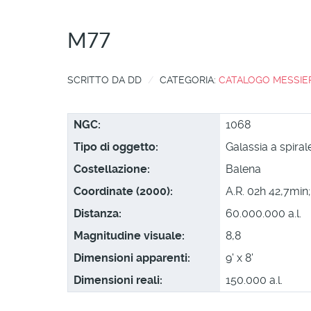
M77
SCRITTO DA
DD
CATEGORIA:
CATALOGO MESSIE
NGC:
1068
Tipo di oggetto:
Galassia a spiral
Costellazione:
Balena
Coordinate (2000):
A.R. 02h 42,7min;
Distanza:
60.000.000 a.l.
Magnitudine visuale:
8,8
Dimensioni apparenti:
9' x 8'
Dimensioni reali:
150.000 a.l.