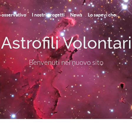
to osservativo
I nostri progetti
News
Lo sapevi che...
strofili Volontar
Benvenuti nel nuovo sito