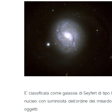
E' classificata come galassia di Seyfert di tip
nucleo con luminosità dell'ordine del miliardo
oggetti.