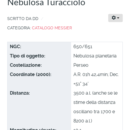
Nebulosa Turacciolo
SCRITTO DA
DD
CATEGORIA:
CATALOGO MESSIER
NGC:
650/651
Tipo di oggetto:
Nebulosa planetaria
Costellazione:
Perseo
Coordinate (2000):
A.R. 01h 42,4min; Dec.
+51° 34'
Distanza:
3500 a.l. (anche se le
stime della distanza
oscillano tra 1700 e
8200 a.l.)