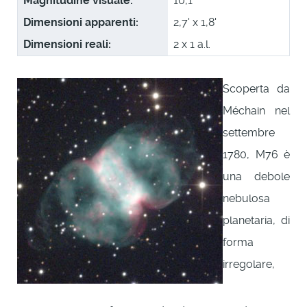
Magnitudine visuale:
10,1
Dimensioni apparenti:
2,7' x 1,8'
Dimensioni reali:
2 x 1 a.l.
Scoperta da
Méchain nel
settembre
1780, M76 è
una debole
nebulosa
planetaria, di
forma
irregolare,