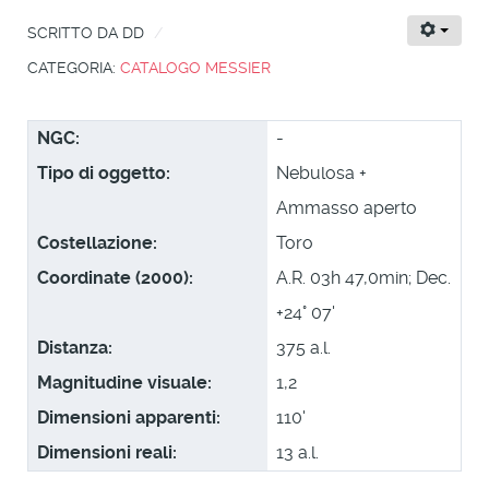
SCRITTO DA
DD
CATEGORIA:
CATALOGO MESSIER
NGC:
-
Tipo di oggetto:
Nebulosa +
Ammasso aperto
Costellazione:
Toro
Coordinate (2000):
A.R. 03h 47,0min; Dec.
+24° 07'
Distanza:
375 a.l.
Magnitudine visuale:
1,2
Dimensioni apparenti:
110'
Dimensioni reali:
13 a.l.