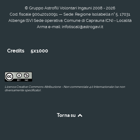
© Gruppo Astrofili Volontari Ingauni 2008 - 2026
Cod. fiscale 90042010091 — Sede: Regione Isolabella n° 5, 17031
Albenga (SV) Sede operativa: Comune di Caprauna (CN) - Località
Arma e-mail: infotiscali@astrogavi.it
Credits
5x1000
Licenza Creative Commons Attribuzione - Non commerciale 4.0 Internazionale (se non
diversamente specificato).
Torna su