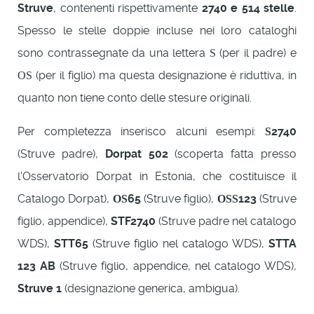
Struve
, contenenti rispettivamente
2740 e 514 stelle
.
Spesso le stelle doppie incluse nei loro cataloghi
sono contrassegnate da una lettera
(per il padre) e
S
(per il figlio) ma questa designazione è riduttiva, in
OS
quanto non tiene conto delle stesure originali.
Per completezza inserisco alcuni esempi:
2740
S
(Struve padre),
Dorpat 502
(scoperta fatta presso
l'Osservatorio Dorpat in Estonia, che costituisce il
Catalogo Dorpat),
65
(Struve figlio),
123
(Struve
OS
OSS
figlio, appendice),
STF2740
(Struve padre nel catalogo
WDS),
STT65
(Struve figlio nel catalogo WDS),
STTA
123 AB
(Struve figlio, appendice, nel catalogo WDS),
Struve 1
(designazione generica, ambigua).