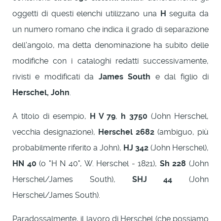
oggetti di questi elenchi utilizzano una
H
seguita da
un numero romano che indica il grado di separazione
dell'angolo, ma detta denominazione ha subito delle
modifiche con i cataloghi redatti successivamente,
rivisti e modificati da
James South
e dal figlio di
Herschel, John
.
A titolo di esempio,
H V 79
,
h 3750
(John Herschel,
vecchia designazione),
Herschel 2682
(ambiguo, più
probabilmente riferito a John),
HJ 342
(John Herschel),
HN 40
(o "H N 40", W. Herschel - 1821),
Sh 228
(John
Herschel/James South),
SHJ 44
(John
Herschel/James South).
Paradossalmente, il lavoro di Herschel (che possiamo