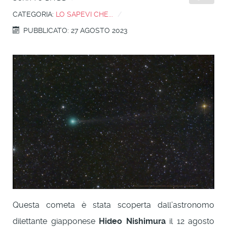
CATEGORIA:
LO SAPEVI CHE...
PUBBLICATO: 27 AGOSTO 2023
Questa cometa è stata scoperta dall’astronomo
dilettante giapponese
Hideo Nishimura
il 12 agosto