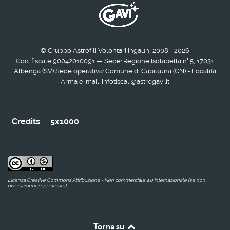
© Gruppo Astrofili Volontari Ingauni 2008 - 2026
Cod. fiscale 90042010091 — Sede: Regione Isolabella n° 5, 17031
Albenga (SV) Sede operativa: Comune di Caprauna (CN) - Località
Arma e-mail: infotiscali@astrogavi.it
Credits
5x1000
Licenza Creative Commons Attribuzione - Non commerciale 4.0 Internazionale (se non
diversamente specificato).
Torna su