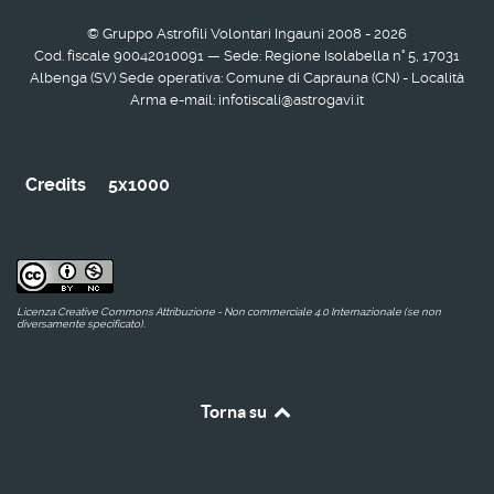
© Gruppo Astrofili Volontari Ingauni 2008 - 2026
Cod. fiscale 90042010091 — Sede: Regione Isolabella n° 5, 17031
Albenga (SV) Sede operativa: Comune di Caprauna (CN) - Località
Arma e-mail: infotiscali@astrogavi.it
Credits
5x1000
Licenza Creative Commons Attribuzione - Non commerciale 4.0 Internazionale (se non
diversamente specificato).
Torna su