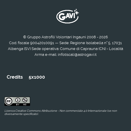
© Gruppo Astrofili Volontari Ingauni 2008 - 2026
Cod. fiscale 90042010091 — Sede: Regione Isolabella n° 5, 17031
Albenga (SV) Sede operativa: Comune di Caprauna (CN) - Località
Arma e-mail: infotiscali@astrogavi.it
Credits
5x1000
Licenza Creative Commons Attribuzione - Non commerciale 4.0 Internazionale (se non
diversamente specificato).