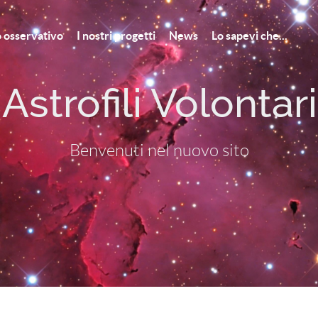
to osservativo
I nostri progetti
News
Lo sapevi che...
strofili Volontar
Benvenuti nel nuovo sito