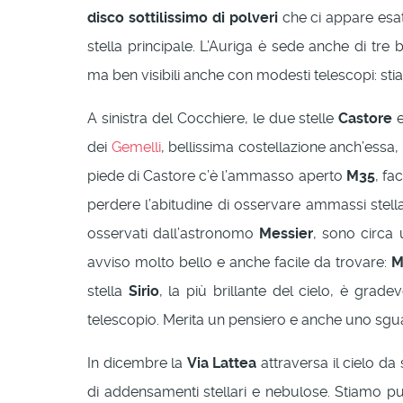
disco sottilissimo di polveri
che ci appare esat
stella principale. L’Auriga è sede anche di tre
ma ben visibili anche con modesti telescopi: st
A sinistra del Cocchiere, le due stelle
Castore
dei
Gemelli
, bellissima costellazione anch’essa, 
piede di Castore c’è l’ammasso aperto
M35
, fa
perdere l’abitudine di osservare ammassi stellar
osservati dall’astronomo
Messier
, sono circa 
avviso molto bello e anche facile da trovare:
M
stella
Sirio
, la più brillante del cielo, è gr
telescopio. Merita un pensiero e anche uno sgu
In dicembre la
Via Lattea
attraversa il cielo da
di addensamenti stellari e nebulose. Stiamo pun