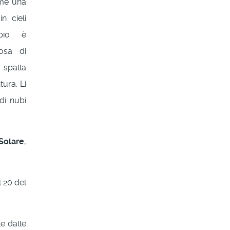
ome una
n cieli
opio è
osa di
 spalla
tura. Lì
di nubi
Solare
,
l 20 del
le dalle