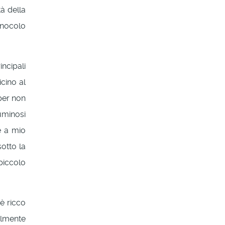
à della
inocolo
incipali
icino al
 per non
luminosi
 è a mio
otto la
piccolo
 è ricco
almente