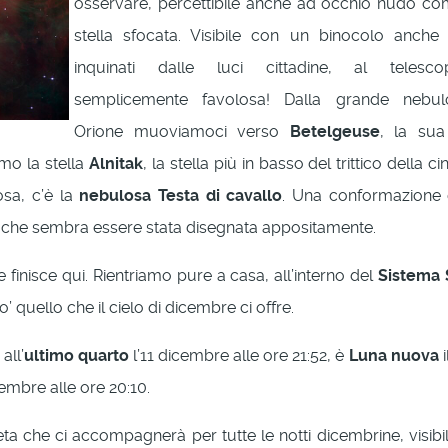
osservare, percettibile anche ad occhio nudo c
stella sfocata. Visibile con un binocolo anche i
inquinati dalle luci cittadine, al telesc
semplicemente favolosa! Dalla grande nebul
Orione muoviamoci verso
Betelgeuse
, la sua
emo la stella
Alnitak
, la stella più in basso del trittico della cin
osa, c’è la
nebulosa Testa di cavallo
. Una conformazione 
 che sembra essere stata disegnata appositamente.
 finisce qui. Rientriamo pure a casa, all’interno del
Sistema 
 quello che il cielo di dicembre ci offre.
all’
ultimo quarto
l’11 dicembre alle ore 21:52, è
Luna nuova
i
cembre alle ore 20:10.
aneta che ci accompagnerà per tutte le notti dicembrine, visibi