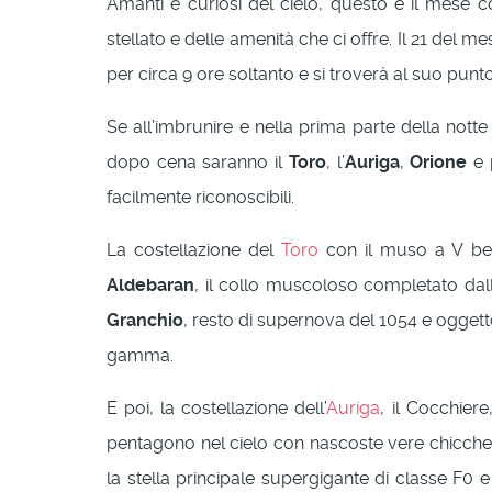
Amanti e curiosi del cielo, questo è il mese co
stellato e delle amenità che ci offre. Il 21 del me
per circa 9 ore soltanto e si troverà al suo punt
Se all’imbrunire e nella prima parte della nott
dopo cena saranno il
Toro
, l’
Auriga
,
Orione
e 
facilmente riconoscibili.
La costellazione del
Toro
con il muso a V be
Aldebaran
, il collo muscoloso completato dal
Granchio
, resto di supernova del 1054 e oggett
gamma.
E poi, la costellazione dell’
Auriga
, il Cocchiere
pentagono nel cielo con nascoste vere chicch
la stella principale supergigante di classe F0