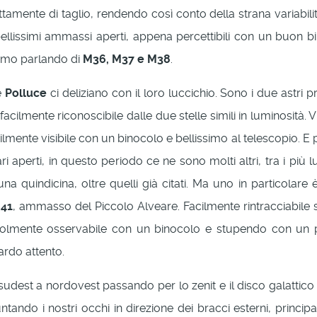
tamente di taglio, rendendo così conto della strana variabilit
 bellissimi ammassi aperti, appena percettibili con un buon b
iamo parlando di
M36, M37 e M38
.
e
Polluce
ci deliziano con il loro luccichio. Sono i due astri pr
facilmente riconoscibile dalle due stelle simili in luminosità. V
cilmente visibile con un binocolo e bellissimo al telescopio. E
i aperti, in questo periodo ce ne sono molti altri, tra i più 
una quindicina, oltre quelli già citati. Ma uno in particolare
41
, ammasso del Piccolo Alveare. Facilmente rintracciabile s
adevolmente osservabile con un binocolo e stupendo con un 
ardo attento.
 sudest a nordovest passando per lo zenit e il disco galattico
tando i nostri occhi in direzione dei bracci esterni, princip