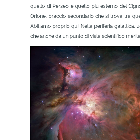
quello di Perseo e quello più esterno del Cigno
Orione, braccio secondario che si trova tra que
Abitiamo proprio qui. Nella periferia galattica
che anche da un punto di vista scientifico merita a