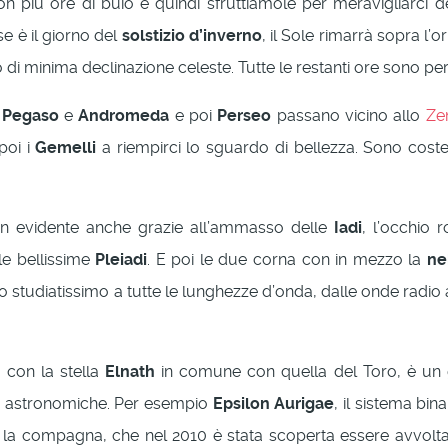
n più ore di buio e quindi sfruttiamole per meravigliarci de
se è il giorno del
solstizio d’inverno
, il Sole rimarrà sopra l’o
o di minima declinazione celeste. Tutte le restanti ore sono per
e
Pegaso
e
Andromeda
e poi
Perseo
passano vicino allo
Zen
poi i
Gemelli
a riempirci lo sguardo di bellezza. Sono costel
n evidente anche grazie all’ammasso delle
Iadi
, l’occhio 
le bellissime
Pleiadi
. E poi le due corna con in mezzo la
ne
o studiatissimo a tutte le lunghezze d’onda, dalle onde radio 
, con la stella
Elnath
in comune con quella del Toro, è un
e astronomiche. Per esempio
Epsilon Aurigae
, il sistema bin
 e la compagna, che nel 2010 è stata scoperta essere avvolt