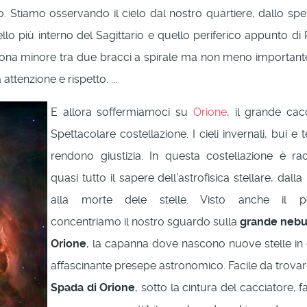
. Stiamo osservando il cielo dal nostro quartiere, dallo spe
llo più interno del Sagittario e quello periferico appunto di 
, zona minore tra due bracci a spirale ma non meno important
ttenzione e rispetto. ...
E allora soffermiamoci su
Orione
, il grande cacc
Spettacolare costellazione. I cieli invernali, bui e t
rendono giustizia. In questa costellazione è ra
quasi tutto il sapere dell’astrofisica stellare, dalla
alla morte dele stelle. Visto anche il pe
concentriamo il nostro sguardo sulla
grande nebu
Orione
, la capanna dove nascono nuove stelle in
affascinante presepe astronomico. Facile da trovare
Spada di Orione
, sotto la cintura del cacciatore, f