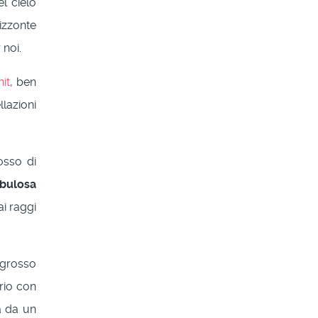
l cielo
rizzonte
 noi.
it
, ben
lazioni
rosso di
bulosa
ai raggi
 grosso
ario con
a da un