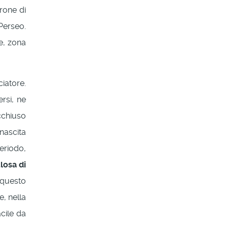
rone di
Perseo.
e, zona
iatore.
ersi, ne
cchiuso
 nascita
riodo,
losa di
 questo
, nella
acile da