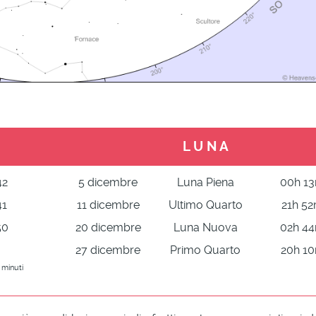
L U N A
42
5 dicembre
Luna Piena
00h 1
41
11 dicembre
Ultimo Quarto
21h 5
50
20 dicembre
Luna Nuova
02h 4
27 dicembre
Primo Quarto
20h 1
 minuti