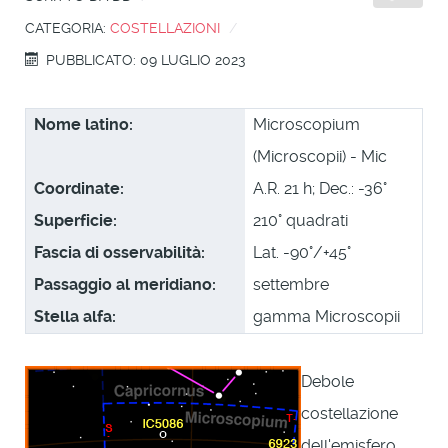
CATEGORIA:
COSTELLAZIONI
PUBBLICATO: 09 LUGLIO 2023
Nome latino:
Microscopium
(Microscopii) - Mic
Coordinate:
A.R. 21 h; Dec.: -36°
Superficie:
210° quadrati
Fascia di osservabilità:
Lat. -90°/+45°
Passaggio al meridiano:
settembre
Stella alfa:
gamma Microscopii
Debole
costellazione
dell'emisfero