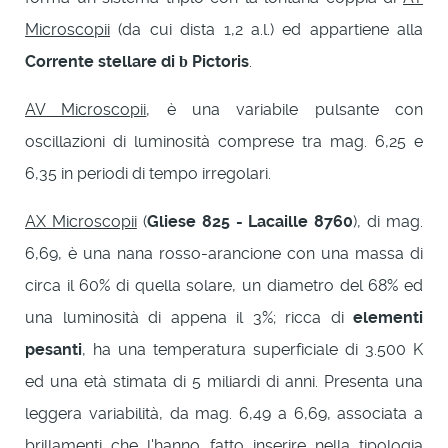
Microscopii
(da cui dista 1,2 a.l.) ed appartiene alla
Corrente stellare di
Pictoris
.
b
AV Microscopii
, è una variabile pulsante con
oscillazioni di luminosità comprese tra mag. 6,25 e
6,35 in periodi di tempo irregolari.
AX Microscopii
(
Gliese 825 - Lacaille 8760
), di mag.
6,69, è una nana rosso-arancione con una massa di
circa il 60% di quella solare, un diametro del 68% ed
una luminosità di appena il 3%; ricca di
elementi
pesanti
, ha una temperatura superficiale di 3.500 K
ed una età stimata di 5 miliardi di anni. Presenta una
leggera variabilità, da mag. 6,49 a 6,69, associata a
brillamenti che l'hanno fatto inserire nella tipologia