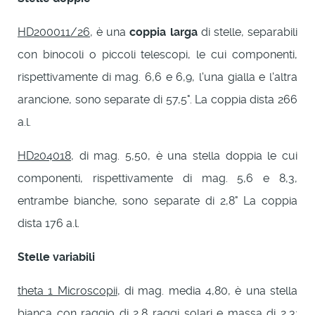
HD200011/26
, è una
coppia larga
di stelle, separabili
con binocoli o piccoli telescopi, le cui componenti,
rispettivamente di mag. 6,6 e 6,9, l'una gialla e l'altra
arancione, sono separate di 57,5". La coppia dista 266
a.l.
HD204018
, di mag. 5,50, è una stella doppia le cui
componenti, rispettivamente di mag. 5,6 e 8,3,
entrambe bianche, sono separate di 2,8" La coppia
dista 176 a.l.
Stelle variabili
theta 1 Microscopii
, di mag. media 4,80, è una stella
bianca con raggio di 2,8 raggi solari e massa di 2,3;