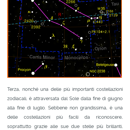
Terza, nonché una delle più importanti costellazioni
zodiacali, è attraversata dal Sole dalla fine di giugno
alla fine di luglio. Sebbene non grandissima, è una
delle costellazioni più facili da riconoscere,
soprattutto grazie alle sue due stelle più brillanti,