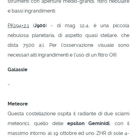
strumenti con aperture medio-grandi, filtro nebulare
e bassi ingrandimenti.
PK194+2.1
(
J900
) - di mag. 12,4, è una piccola
nebulosa planetaria, di aspetto quasi stellare, che
dista 7500 a.l. Per l'osservazione visuale sono
necessari alti ingrandimenti e l'uso di un filtro OIII.
Galassie
-
Meteore
Questa costellazione ospita il radiante di due sciami
meteorici, quello delle
epsilon Geminidi
, con il
massimo intorno al 19 ottobre ed uno ZHR di sole 4-