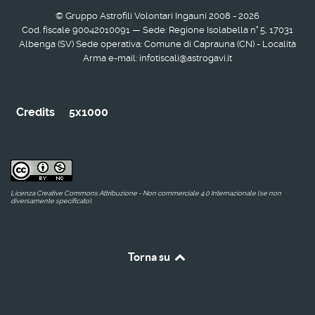
© Gruppo Astrofili Volontari Ingauni 2008 - 2026
Cod. fiscale 90042010091 — Sede: Regione Isolabella n° 5, 17031
Albenga (SV) Sede operativa: Comune di Caprauna (CN) - Località
Arma e-mail: infotiscali@astrogavi.it
Credits
5x1000
Licenza Creative Commons Attribuzione - Non commerciale 4.0 Internazionale (se non
diversamente specificato).
Torna su