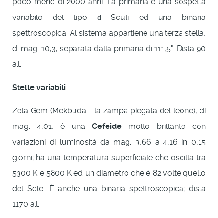
poco meno di 2000 anni. La primaria è una sospetta
variabile del tipo
Scuti ed una binaria
d
spettroscopica. Al sistema appartiene una terza stella,
di mag. 10,3, separata dalla primaria di 111,5". Dista 90
a.l.
Stelle variabili
Zeta Gem
(Mekbuda - la zampa piegata del leone), di
mag. 4,01, è una
Cefeide
molto brillante con
variazioni di luminosità da mag. 3,66 a 4,16 in 0,15
giorni; ha una temperatura superficiale che oscilla tra
5300 K e 5800 K ed un diametro che è 82 volte quello
del Sole. È anche una binaria spettroscopica; dista
1170 a.l.