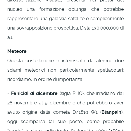
nucleo una formazione oblunga che potrebbe
rappresentare una galassia satellite o semplicemente
una sovrapposizione prospettica. Dista 130.000.000 di
a.l.
Meteore
Questa costellazione è interessata da almeno due
sciami meteorici non particolarmente spettacolari;
ricordiamo, in ordine di importanza:
-
Fenicidi di dicembre
(sigla PHO), che irradiano dal
28 novembre al 9 dicembre e che potrebbero aver
avuto origine dalla cometa
D/1819 W1
(
Blanpain
),
oggi scomparsa (al suo posto, come probabile
"erede" è stato individuato l'asteroide
2003 WY25
);