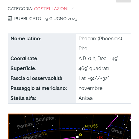
CATEGORIA:
COSTELLAZIONI
PUBBLICATO: 29 GIUGNO 2023
Nome latino:
Phoenix (Phoenicis) -
Phe
Coordinate:
A.R. 0 h; Dec.: -49°
Superficie:
469° quadrati
Fascia di osservabilità:
Lat. -90°/+32°
Passaggio al meridiano:
novembre
Stella alfa:
Ankaa