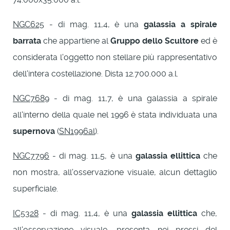
NGC625
- di mag. 11,4, è una
galassia a spirale
barrata
che appartiene al
Gruppo dello Scultore
ed è
considerata l'oggetto non stellare più rappresentativo
dell'intera costellazione. Dista 12.700.000 a.l.
NGC7689
- di mag. 11,7, è una galassia a spirale
all'interno della quale nel 1996 è stata individuata una
supernova
(
SN1996al
).
NGC7796
- di mag. 11,5, è una
galassia ellittica
che
non mostra, all'osservazione visuale, alcun dettaglio
superficiale.
IC5328
- di mag. 11,4, è una
galassia ellittica
che,
all'osservazione visuale, presenta nei pressi del