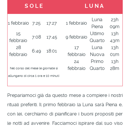
S O L E
L U N A
Luna
23h
1 febbraio
7:25
17:27
1 febbraio
Piena
09m
15
Ultimo
13h
7:08
17:45
9 febbraio
febbraio
Quarto
43m
28
17
Luna
13h
6:49
18:01
febbraio
febbraio
Nuova
01m
24
Primo
13h
febbraio
Quarto
28m
Nel corso del mese le giornate si
allungano di circa 1 ora e 10 minuti
Prepariamoci già da questo mese a compiere i nostri
rituali preferiti. Il primo febbraio la Luna sarà Piena e,
con lei, cerchiamo di pianificare i buoni propositi per
le notti ad avvenire. Facciamoci ispirare dal suo viso