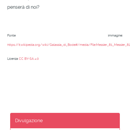
penserà di noi?
Fonte immagine:
https://it.wikipedia.org/wiki/Galassia_di_Bode#/media/File:Messier_81_Messier
Licenza
CC BY-SA 4.0
Divulgazione